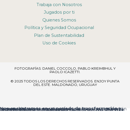
Trabaja con Nosotros
Jugados por ti
Quienes Somos
Política y Seguridad Ocupacional
Plan de Sustentabilidad
Uso de Cookies
FOTOGRAFÍAS: DANIEL COCCOLO, PABLO KREIMBHUL Y
PAOLO ICAZETTI.
© 2025 TODOS LOS DERECHOS RESERVADOS​. ENJOY PUNTA
DEL ESTE. MALDONADO, URUGUAY
Nos encontramos en un período de transformación y renovación
, por lo que algunos espacios y servicios podrán verse temporalmente ajustados.
Ingreso al resort:
el acceso principal es por
Av. Chiverta
, donde encontrarás la
Recepción
al ingresar.
Agradecemos tu comprensión y te pedimos disculpas por las molestias que estas mejoras puedan ocasionar.