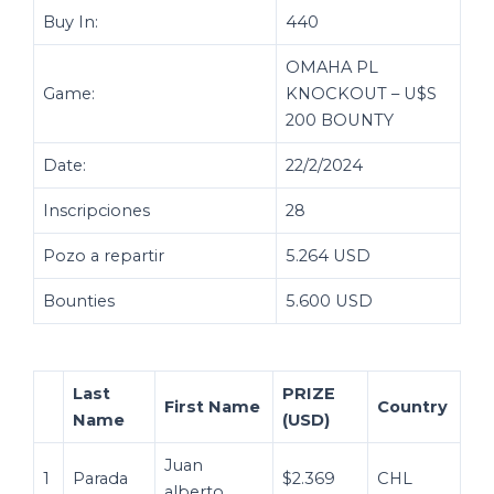
Buy In:
440
OMAHA PL
Game:
KNOCKOUT – U$S
200 BOUNTY
Date:
22/2/2024
Inscripciones
28
Pozo a repartir
5.264 USD
Bounties
5.600 USD
Last
PRIZE
First Name
Country
Name
(USD)
Juan
1
Parada
$2.369
CHL
alberto