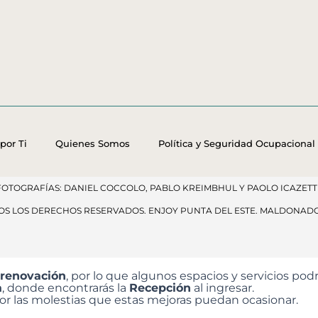
por Ti
Quienes Somos
Política y Seguridad Ocupacional
FOTOGRAFÍAS: DANIEL COCCOLO, PABLO KREIMBHUL Y PAOLO ICAZETTI
DOS LOS DERECHOS RESERVADOS​. ENJOY PUNTA DEL ESTE. MALDONAD
 renovación
, por lo que algunos espacios y servicios p
a
, donde encontrarás la
Recepción
al ingresar.
 las molestias que estas mejoras puedan ocasionar.