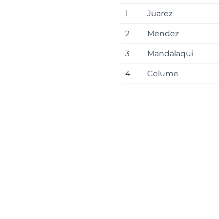
1
Juarez
2
Mendez
3
Mandalaqui
4
Celume