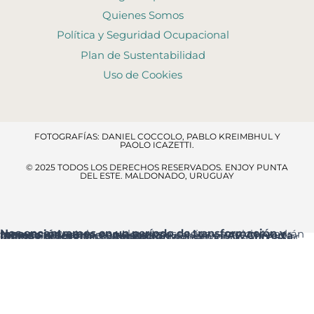
Quienes Somos
Política y Seguridad Ocupacional
Plan de Sustentabilidad
Uso de Cookies
FOTOGRAFÍAS: DANIEL COCCOLO, PABLO KREIMBHUL Y
PAOLO ICAZETTI.
© 2025 TODOS LOS DERECHOS RESERVADOS​. ENJOY PUNTA
DEL ESTE. MALDONADO, URUGUAY
Nos encontramos en un período de transformación y renovación
, por lo que algunos espacios y servicios podrán verse temporalmente ajustados.
Ingreso al resort:
el acceso principal es por
Av. Chiverta
, donde encontrarás la
Recepción
al ingresar.
Agradecemos tu comprensión y te pedimos disculpas por las molestias que estas mejoras puedan ocasionar.