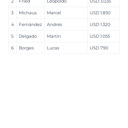
2
Fried
Leopoldo
USD 3.035
3
Michaus
Marcel
USD 1.850
4
Fernández
Andrés
USD 1.320
5
Delgado
Martín
USD 1.055
6
Borges
Lucas
USD 790