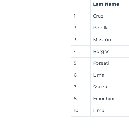
Last Name
1
Cruz
2
Bonilla
3
Moscón
4
Borges
5
Fossati
6
Lima
7
Souza
8
Franchini
10
Lima