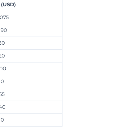
 (USD)
.075
190
30
20
00
10
65
40
10