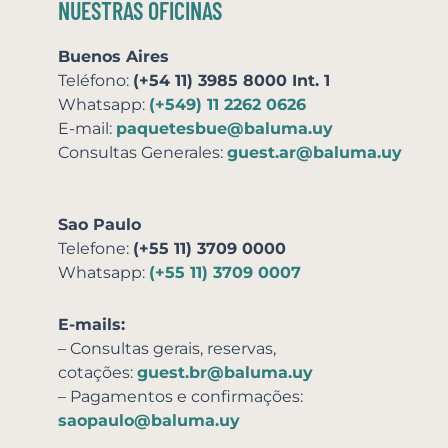
NUESTRAS OFICINAS
Buenos Aires
Teléfono:
(+54 11) 3985 8000 Int. 1
Whatsapp:
(+549) 11 2262 0626
E-mail:
paquetesbue@baluma.uy
Consultas Generales:
guest.ar@baluma.uy
Sao Paulo
Telefone:
(+55 11) 3709 0000
Whatsapp:
(+55 11) 3709 0007
E-mails:
– Consultas gerais, reservas,
cotações:
guest.br@baluma.uy
– Pagamentos e confirmações:
saopaulo@baluma.uy