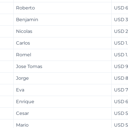
Roberto
USD 6
Benjamin
USD 3
Nicolas
USD 2
Carlos
USD 1
Romel
USD 1
Jose Tomas
USD 
Jorge
USD 8
Eva
USD 7
Enrique
USD 6
Cesar
USD 5
Mario
USD 5