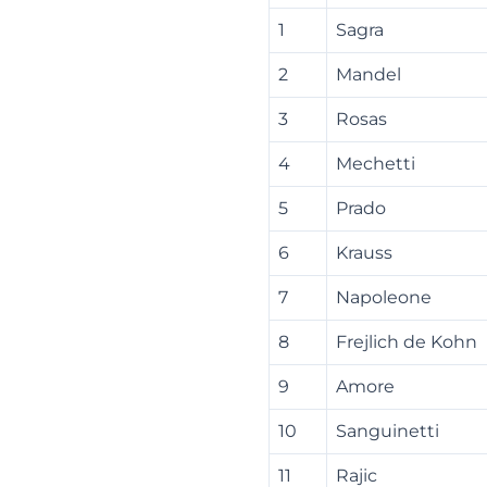
1
Sagra
2
Mandel
3
Rosas
4
Mechetti
5
Prado
6
Krauss
7
Napoleone
8
Frejlich de Kohn
9
Amore
10
Sanguinetti
11
Rajic