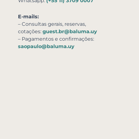
Whatsapp:
(+55 11) 3709 0007
E-mails:
– Consultas gerais, reservas,
cotações:
guest.br@baluma.uy
– Pagamentos e confirmações:
saopaulo@baluma.uy