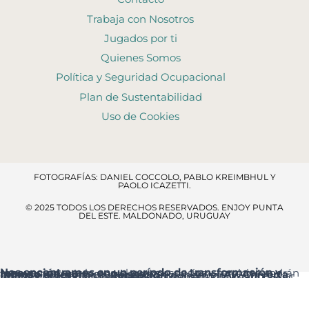
Trabaja con Nosotros
Jugados por ti
Quienes Somos
Política y Seguridad Ocupacional
Plan de Sustentabilidad
Uso de Cookies
FOTOGRAFÍAS: DANIEL COCCOLO, PABLO KREIMBHUL Y
PAOLO ICAZETTI.
© 2025 TODOS LOS DERECHOS RESERVADOS​. ENJOY PUNTA
DEL ESTE. MALDONADO, URUGUAY
Nos encontramos en un período de transformación y renovación
, por lo que algunos espacios y servicios podrán verse temporalmente ajustados.
Ingreso al resort:
el acceso principal es por
Av. Chiverta
, donde encontrarás la
Recepción
al ingresar.
Agradecemos tu comprensión y te pedimos disculpas por las molestias que estas mejoras puedan ocasionar.