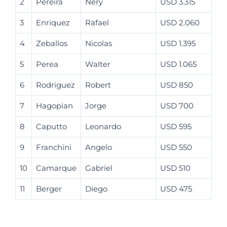
2
Pereira
Nery
USD 3.315
3
Enriquez
Rafael
USD 2.060
4
Zeballos
Nicolas
USD 1.395
5
Perea
Walter
USD 1.065
6
Rodriguez
Robert
USD 850
7
Hagopian
Jorge
USD 700
8
Caputto
Leonardo
USD 595
9
Franchini
Angelo
USD 550
10
Camarque
Gabriel
USD 510
11
Berger
Diego
USD 475