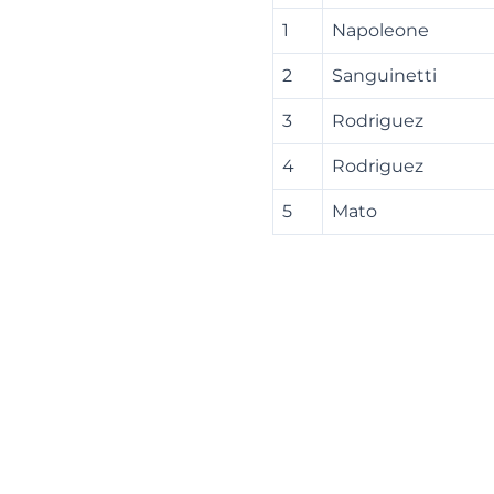
1
Napoleone
2
Sanguinetti
3
Rodriguez
4
Rodriguez
5
Mato