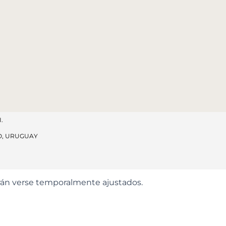
.
O, URUGUAY
odrán verse temporalmente ajustados.