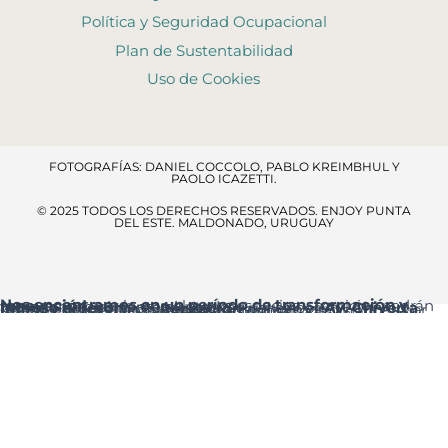
Política y Seguridad Ocupacional
Plan de Sustentabilidad
Uso de Cookies
FOTOGRAFÍAS: DANIEL COCCOLO, PABLO KREIMBHUL Y
PAOLO ICAZETTI.
© 2025 TODOS LOS DERECHOS RESERVADOS​. ENJOY PUNTA
DEL ESTE. MALDONADO, URUGUAY
Nos encontramos en un período de transformación y renovación
, por lo que algunos espacios y servicios podrán verse temporalmente ajustados.
Ingreso al resort:
el acceso principal es por
Av. Chiverta
, donde encontrarás la
Recepción
al ingresar.
Agradecemos tu comprensión y te pedimos disculpas por las molestias que estas mejoras puedan ocasionar.