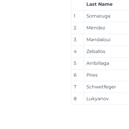
Last Name
1
Somaruga
2
Méndez
3
Mandaloui
4
Zeballos
5
Arribillaga
6
Pires
7
Schwetfeger
8
Lukyanov