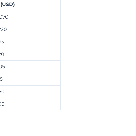
 (USD)
.070
220
65
20
05
15
60
05