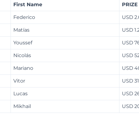
First Name
PRIZE
Federico
USD 2
Matías
USD 1.
Youssef
USD 7
Nicolás
USD 5
Mariano
USD 4
Vitor
USD 3
Lucas
USD 2
Mikhail
USD 2