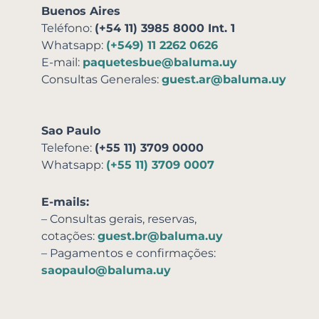
Buenos Aires
Teléfono:
(+54 11) 3985 8000 Int. 1
Whatsapp:
(+549) 11 2262 0626
E-mail:
paquetesbue@baluma.uy
Consultas Generales:
guest.ar@baluma.uy
Sao Paulo
Telefone:
(+55 11) 3709 0000
Whatsapp:
(+55 11) 3709 0007
E-mails:
– Consultas gerais, reservas,
cotações:
guest.br@baluma.uy
– Pagamentos e confirmações:
saopaulo@baluma.uy