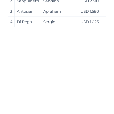
2
Sanguinetti
Sandino
USD 2.510
3
Antosian
Apraham
USD 1.580
4
Di Pego
Sergio
USD 1.025