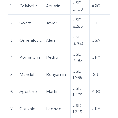
USD
1
Colabella
Agustin
ARG
9.100
USD
2
Swett
Javier
CHL
6.285
USD
3
Omeralovic
Alen
USA
3.760
USD
4
Komaromi
Pedro
URY
2.285
USD
5
Mandel
Benyamin
ISR
1.765
USD
6
Agostino
Martin
ARG
1.465
USD
7
Gonzalez
Fabrizio
URY
1.245