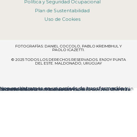
Política y Seguridad Ocupacional
Plan de Sustentabilidad
Uso de Cookies
FOTOGRAFÍAS: DANIEL COCCOLO, PABLO KREIMBHUL Y
PAOLO ICAZETTI.
© 2025 TODOS LOS DERECHOS RESERVADOS​. ENJOY PUNTA
DEL ESTE. MALDONADO, URUGUAY
Nos encontramos en un período de transformación y renovación
, por lo que algunos espacios y servicios podrán verse temporalmente ajustados.
Ingreso al resort:
el acceso principal es por
Av. Chiverta
, donde encontrarás la
Recepción
al ingresar.
Agradecemos tu comprensión y te pedimos disculpas por las molestias que estas mejoras puedan ocasionar.