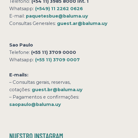
Teléfono:
(+54 11) 3985 8000 Int. 1
Whatsapp:
(+549) 11 2262 0626
E-mail:
paquetesbue@baluma.uy
Consultas Generales:
guest.ar@baluma.uy
Sao Paulo
Telefone:
(+55 11) 3709 0000
Whatsapp:
(+55 11) 3709 0007
E-mails:
– Consultas gerais, reservas,
cotações:
guest.br@baluma.uy
– Pagamentos e confirmações:
saopaulo@baluma.uy
NUESTRO INSTAGRAM