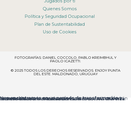
Jugados por ti
Quienes Somos
Política y Seguridad Ocupacional
Plan de Sustentabilidad
Uso de Cookies
FOTOGRAFÍAS: DANIEL COCCOLO, PABLO KREIMBHUL Y
PAOLO ICAZETTI.
© 2025 TODOS LOS DERECHOS RESERVADOS​. ENJOY PUNTA
DEL ESTE. MALDONADO, URUGUAY
Nos encontramos en un período de transformación y renovación
, por lo que algunos espacios y servicios podrán verse temporalmente ajustados.
Ingreso al resort:
el acceso principal es por
Av. Chiverta
, donde encontrarás la
Recepción
al ingresar.
Agradecemos tu comprensión y te pedimos disculpas por las molestias que estas mejoras puedan ocasionar.